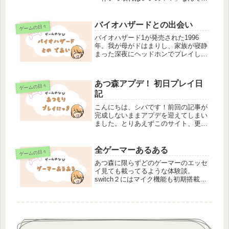
ってる主婦・主夫の皆さん、頑張りす
ぎです。真面目な皆さんにわたしの一
日ルーティーンを紹介します。シバの
バイオハザードとの出会い
ゲームの日々
平日ルーティーンわたし→専業主婦長
バイオハザード1が発売された1996
男...
年。我が母がドはまりし、家族が寝静
まった深夜にヘッドホンでプレイして
いた際の思い出。ちなみに自分が親に
なった今、深夜のひとりゲーム時間は
やはり至福のひとときです。
あつ森アプデ！ 初日プレイ日
ゲームの日々
(function(b,c,f,g,a,d...
記
こんにちは、シバです！前回の記事が
完成しないままアプデを迎えてしまい
ました。とりあえずこのサイト、更新
頻度が少ないのでなんらかの発信をし
なければと思い、ぱぱーっと公開した
のですが、思ったより多くの方に読ん
全ゲーマーあるある
ゲームの日々
で頂けたようで嬉しいやら申し訳ない
あつ森に限らずどのゲーマーのエッセ
や...
イ見ても載ってるような体験談。
switch２にはマイク機能も初期搭載さ
れ、ゲームをさせたいのかさせたくな
いのかどっちなんだい！！